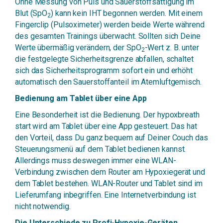
Ohne Messung von Puls und Sauerstoffsättigung im
Blut (SpO
) kann kein IHT begonnen werden. Mit einem
2
Fingerclip (Pulsoximeter) werden beide Werte während
des gesamten Trainings überwacht. Sollten sich Deine
Werte übermäßig verändern, der SpO
-Wert z. B. unter
2
die festgelegte Sicherheitsgrenze abfallen, schaltet
sich das Sicherheitsprogramm sofort ein und erhöht
automatisch den Sauerstoffanteil im Atemluftgemisch.
Bedienung am Tablet über eine App
Eine Besonderheit ist die Bedienung. Der hypoxbreath
start wird am Tablet über eine App gesteuert. Das hat
den Vorteil, dass Du ganz bequem auf Deiner Couch das
Steuerungsmenü auf dem Tablet bedienen kannst.
Allerdings muss deswegen immer eine WLAN-
Verbindung zwischen dem Router am Hypoxiegerät und
dem Tablet bestehen. WLAN-Router und Tablet sind im
Lieferumfang inbegriffen. Eine Internetverbindung ist
nicht notwendig.
Die Unterschiede zu Profi-Hypoxie-Geräten